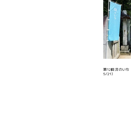
第12回 井のいち（
5/21）