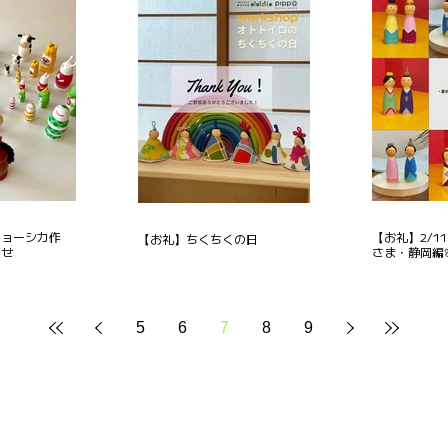
リョーシカ作
【お礼】2/1
【お礼】ちくちくの日
らせ
さま・静岡編
5
6
7
8
9