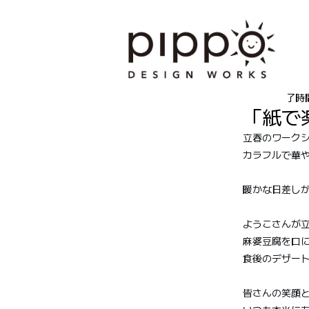
1
2月4日
読了時間
「紙で
立春のワーク
カラフルで華
暖かな日差し
ようこさんが立
麻婆豆腐を口
食後のデザー
皆さんの笑顔