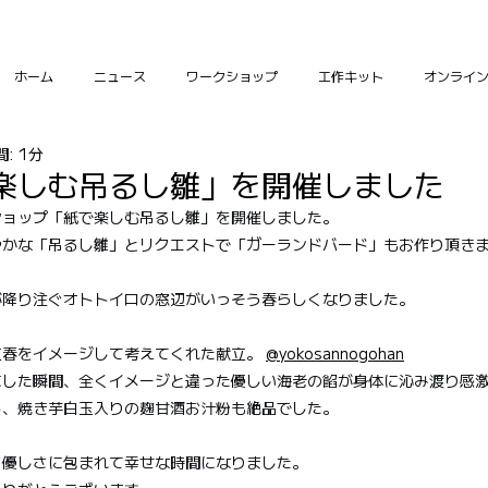
ホーム
ニュース
ワークショップ
工作キット
オンライ
: 1分
楽しむ吊るし雛」を開催しました
ショップ「紙で楽しむ吊るし雛」を開催しました。
やかな「吊るし雛」とリクエストで「ガーランドバード」もお作り頂き
が降り注ぐオトトイロの窓辺がいっそう春らしくなりました。
春をイメージして考えてくれた献立。 
@yokosannogohan
にした瞬間、全くイメージと違った優しい海老の餡が身体に沁み渡り感
ト、焼き芋白玉入りの麹甘酒お汁粉も絶品でした。
と優しさに包まれて幸せな時間になりました。