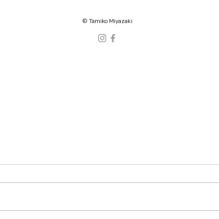
©️ Tamiko Miyazaki