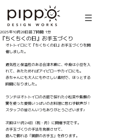
記事
2025年10月28日
読了時間: 1分
『ちくちくの日』お手玉づくり
オトトイロにて『ちくちくの日』お手玉づくりを開
催しました。
通気性と保温性のある会津木綿に、中身は小豆を入
れて、あたためればアイピローやカイロにも。
赤ちゃんにも大人にもやさしい素材で、ほっとする
時間になりました。
ランチはオトトイロのお庭で採れた小松菜や紫蘇の
実を使った愛情いっぱいのお料理に思わず歓声が！
スタッフの皆さんいつもありがとうございます♪
次回は11月24日（祝・月）に開催予定です。
お手玉づくりの手法を発展させて、
遊んで飾れる「鏡餅のお手玉」を作ります。