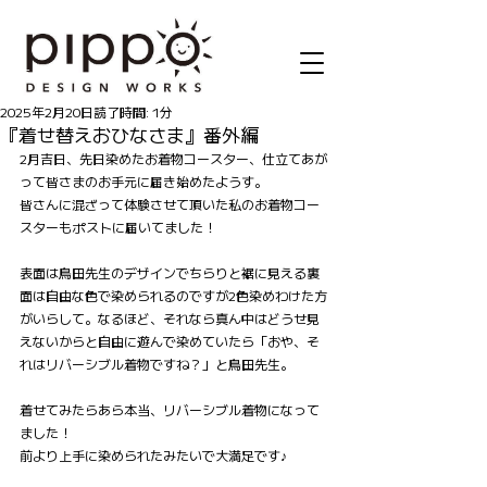
記事
2025年2月20日
読了時間: 1分
『着せ替えおひなさま』番外編
2月吉日、先日染めたお着物コースター、仕立てあが
って皆さまのお手元に届き始めたようす。
皆さんに混ざって体験させて頂いた私のお着物コー
スターもポストに届いてました！
表面は鳥田先生のデザインでちらりと裾に見える裏
面は自由な色で染められるのですが2色染めわけた方
がいらして。なるほど、それなら真ん中はどうせ見
えないからと自由に遊んで染めていたら「おや、そ
れはリバーシブル着物ですね？」と鳥田先生。
着せてみたらあら本当、リバーシブル着物になって
ました！
前より上手に染められたみたいで大満足です♪