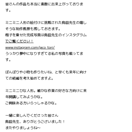
皆さんの作品も本当に素敵に出来上がっておりま
す。
ミニミニ人形の絵付けに挑戦された鳥田先生の嬉し
そうな制作風景も残しておきます。
帽子を乗せた完成写真は鳥田先生のインスタグラム
でご覧ください！
www.instagram.com/jaco_tori/
うっかり夢中になりすぎてる私の写真も載ってま
す。
ぼんぼりや小物も作りたいね、と早くも来年に向け
ての続編を考え始めてますよ。
ミニミニひな人形。細かな作業の好きな方向けに来
年開講してみようかな。
ご興味ある方いらっしゃるかな。
一緒に楽しんでくださった皆さん
鳥田先生、ありがとうございました！
またやりましょうね〜