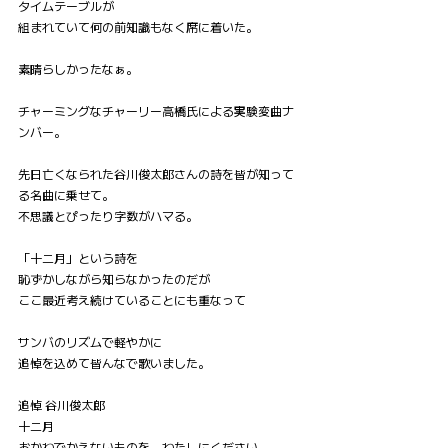
タイムテーブルが
組まれていて何の前知識もなく席に着いた。
素晴らしかったなぁ。
チャーミングなチャーリー高橋氏による実験変曲ナ
ンバー。
先日亡くなられた谷川俊太郎さんの詩を皆が知って
る名曲に乗せて。
不思議とぴったり字数がハマる。
「十二月」という詩を
恥ずかしながら知らなかったのだが
ここ最近考え続けていることにも重なって
サンバのリズムで軽やかに
追悼を込めて皆んなで歌いました。
追悼 谷川俊太郎
十二月
おかねでかえないものを　わたしにください