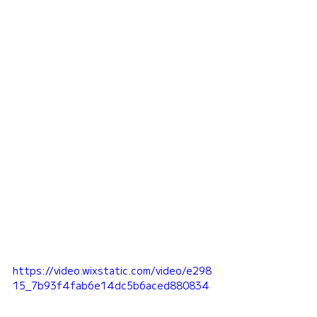
https://video.wixstatic.com/video/e298
15_7b93f4fab6e14dc5b6aced880834
3121/720p/mp4/file.mp4