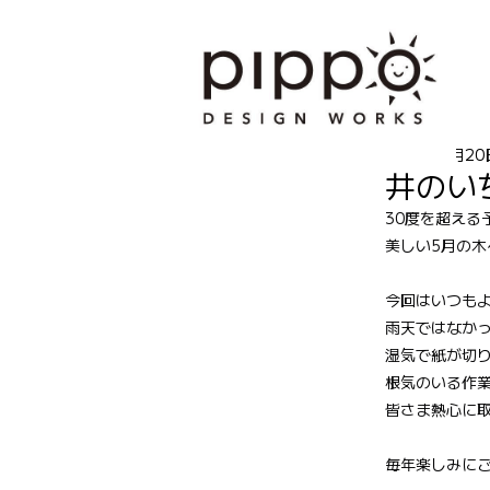
1
2025年5月20
井のいち
30度を超える
美しい5月の
今回はいつも
雨天ではなか
湿気で紙が切
根気のいる作
皆さま熱心に
毎年楽しみに