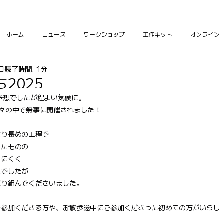
ホーム
ニュース
ワークショップ
工作キット
オンライ
日
読了時間: 1分
2025
予想でしたが程よい気候に。
木々の中で無事に開催されました！
より長めの工程で
ったものの
りにくく
業でしたが
取り組んでくださいました。
ご参加くださる方や、お散歩途中にご参加くださった初めての方がいら