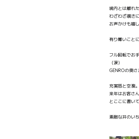
境内とは離れ
わざわざ覗き
お声かけも嬉
有り難いこと
フル回転でお
（涙）
GENROの奥
充実感と空腹
来年はお客さ
とここに書い
素敵な井のい