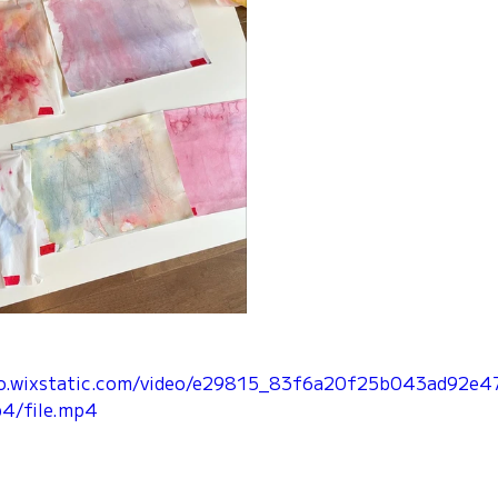
deo.wixstatic.com/video/e29815_83f6a20f25b043ad92e
4/file.mp4