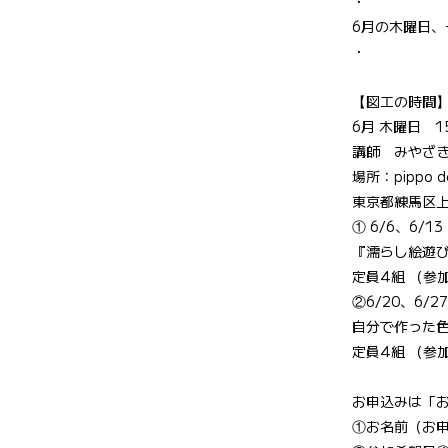
・
6月の木曜日
・
【図工の時間
6月 木曜日　1
講師　みやざ
場所：pippo 
東京都練馬区上石
① 6/6、6/13
『濡らし絵遊
定員4組 （参
②6/20、6/27
自分で作った
定員4組 （参加
お申込みは「
①お名前（お