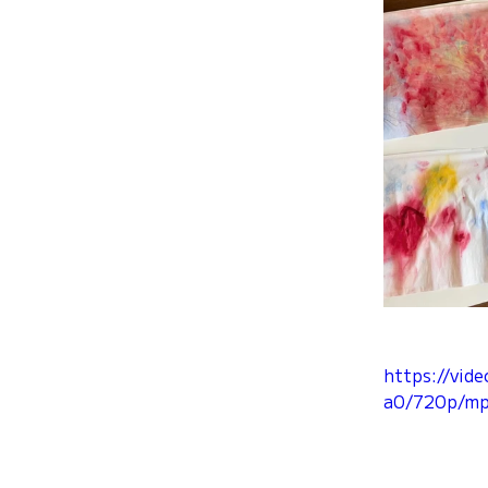
https://vi
a0/720p/mp