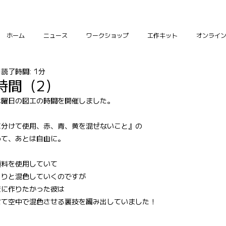
ホーム
ニュース
ワークショップ
工作キット
オンライ
日
読了時間: 1分
時間（2）
木曜日の図工の時間を開催しました。
に分けて使用、赤、青、黄を混ぜないこと』の
めて、あとは自由に。
顔料を使用していて
くりと混色していくのですが
まに作りたかった彼は
せて空中で混色させる裏技を編み出していました！