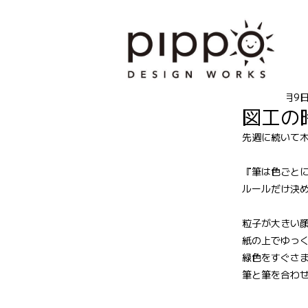
1
2024年6月9
図工の
先週に続いて
『筆は色ごと
ルールだけ決
粒子が大きい
紙の上でゆっ
緑色をすぐさ
筆と筆を合わ