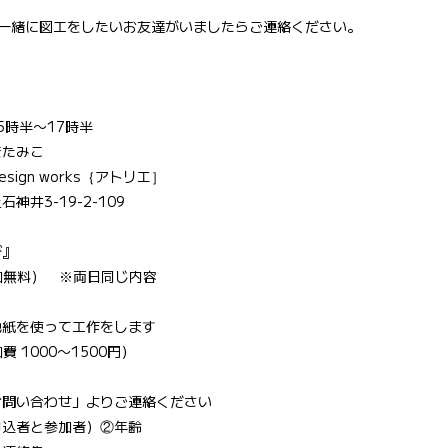
、一緒に図工をしたいお友達がいましたらご連絡ください。
】
5時半〜17時半
きたみこ
design works｛アトリエ］
神井3-19-2-109
び』
加無料）　※両日同じ内容
色紙を使って工作をします
費 1000〜1500円）
お問い合わせ」よりご連絡ください
申込者と参加者）②年齢