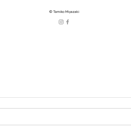
©️ Tamiko Miyazaki